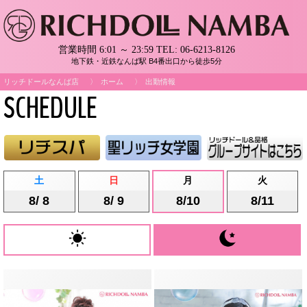
営業時間 6:01 ～ 23:59
TEL:
06-6213-8126
地下鉄・近鉄なんば駅 B4番出口から徒歩5分
リッチドールなんば店
ホーム
出勤情報
SCHEDULE
土
日
月
火
8/ 8
8/ 9
8/10
8/11