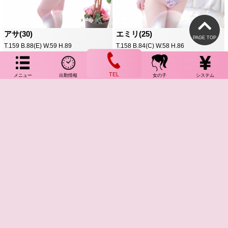
アサ(30)
エミリ(25)
PAGE TOP
T.159 B.88(E) W.59 H.89
T.158 B.84(C) W.58 H.86
ランキング
17:00～23:59
19:00～23:59
TEL
メニュー
出勤情報
女の子
システム