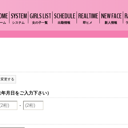
OME
SYSTEM
GIRLS LIST
SCHEDULE
REALTIME
NEW FACE
R
ーム
システム
女の子一覧
出勤情報
即ヒメ
新人情報
に変更する
生年月日をご入力下さい）
-