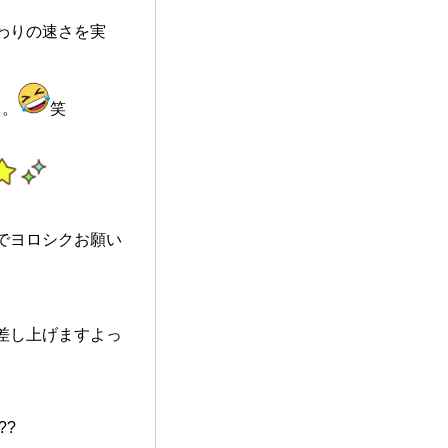
わりの速さを実
。。
笑
でヨロシクお願い
差し上げますよっ
??