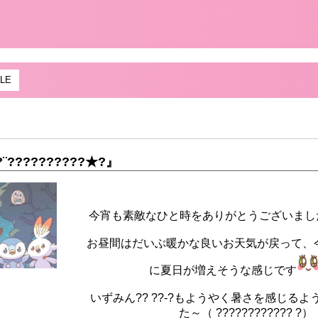
LE
?¨??????????★?』
今宵も素敵なひと時をありがとうございました?(*
お昼間はだいぶ暖かな良いお天気が戻って、
に夏日が増えそうな感じです
いずみん?? ??-?もようやく暑さを感じる
た～（ ???????????? ?）