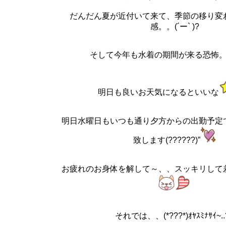
だんだん夏が近付いて来て、季節の移り変
感。。
(´ー` )?
そして今年も水着の期間が来る恐怖
明日も良いお天気になるといいな
明日水曜日もいつも通り夕方からの出勤予定
致します(??????)”
お疲れのお身体を解して～、、スッキリして
それでは、、(*???*)ｵﾔｽﾐﾅｻｲ~..