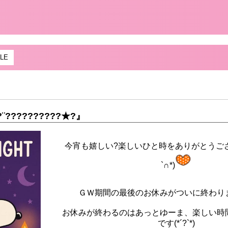
LE
?¨??????????★?』
今宵も嬉しい?楽しいひと時をありがとうござい
`∩*)
ＧＷ期間の最後のお休みがついに終わり
お休みが終わるのはあっとゆーま、楽しい時
です(*´?`*)