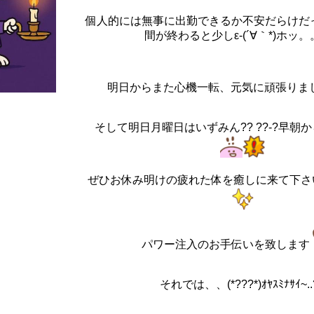
個人的には無事に出勤できるか不安だらけだ
間が終わると少しε-(´∀｀*)ホッ。。
明日からまた心機一転、元気に頑張りまし
そして明日月曜日はいずみん?? ??-?早朝
ぜひお休み明けの疲れた体を癒しに来て下さいね*?(*
パワー注入のお手伝いを致します
それでは、、(*???*)ｵﾔｽﾐﾅｻｲ~..