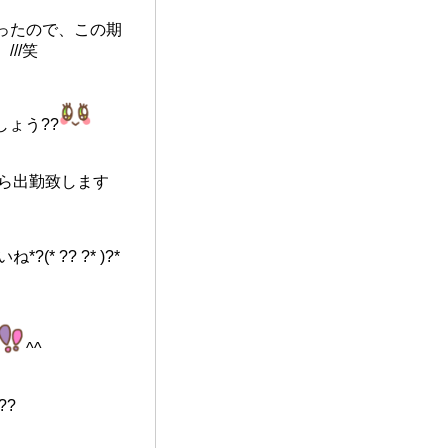
ったので、この期
///笑
ょう??
から出勤致します
 ?? ?* )?*
^^
??