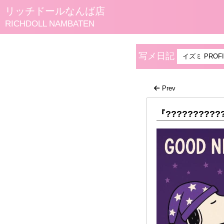
リッチドールなんば店
RICHDOLL NAMBATEN
写メ日記
イズミ PROFI
Prev
『??????????