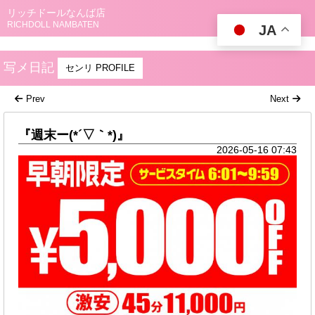
リッチドールなんば店
RICHDOLL NAMBATEN
JA
写メ日記
センリ PROFILE
Prev
Next
『週末ー(*´▽｀*)』
2026-05-16 07:43